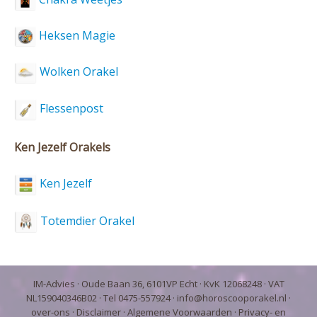
Heksen Magie
Wolken Orakel
Flessenpost
Ken Jezelf Orakels
Ken Jezelf
Totemdier Orakel
IM-Advies
· Oude Baan 36, 6101VP Echt · KvK 12068248 · VAT
NL159040346B02 · Tel 0475-557924 ·
info@horoscooporakel.nl
·
over-ons
·
Disclaimer
·
Algemene Voorwaarden
·
Privacy- en