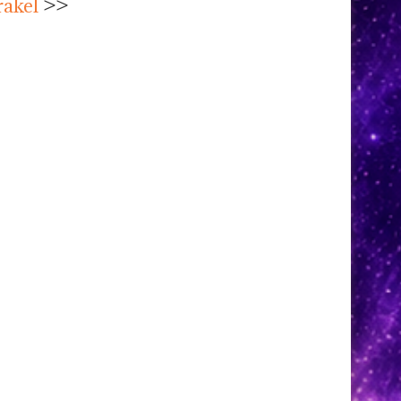
rakel
>>