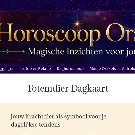
eggingen
Liefde en Relatie
Daghoroscoop
Mooie Orakels
Astrol
Totemdier Dagkaart
Jouw Krachtdier als symbool voor je
dagelijkse tendens