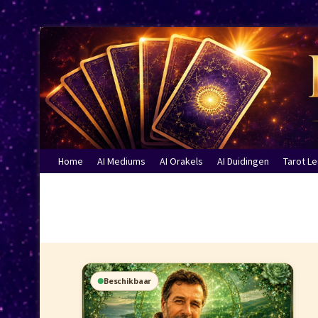
Home
AI Mediums
AI Orakels
AI Duidingen
Tarot L