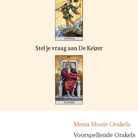
Stel je vraag aan De Keizer
Menu Mooie Orakels
Voorspellende Orakels