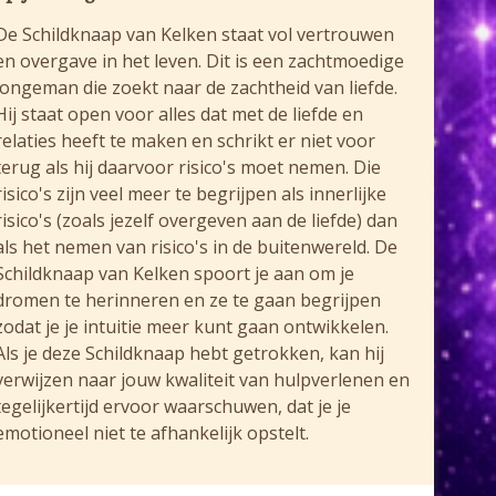
De Schildknaap van Kelken staat vol vertrouwen
en overgave in het leven. Dit is een zachtmoedige
jongeman die zoekt naar de zachtheid van liefde.
Hij staat open voor alles dat met de liefde en
relaties heeft te maken en schrikt er niet voor
terug als hij daarvoor risico's moet nemen. Die
risico's zijn veel meer te begrijpen als innerlijke
risico's (zoals jezelf overgeven aan de liefde) dan
als het nemen van risico's in de buitenwereld. De
Schildknaap van Kelken spoort je aan om je
dromen te herinneren en ze te gaan begrijpen
zodat je je intuitie meer kunt gaan ontwikkelen.
Als je deze Schildknaap hebt getrokken, kan hij
verwijzen naar jouw kwaliteit van hulpverlenen en
tegelijkertijd ervoor waarschuwen, dat je je
emotioneel niet te afhankelijk opstelt.