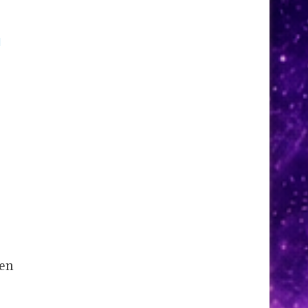
l
l
sen