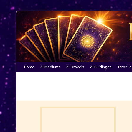
Home
AI Mediums
AI Orakels
AI Duidingen
Tarot L