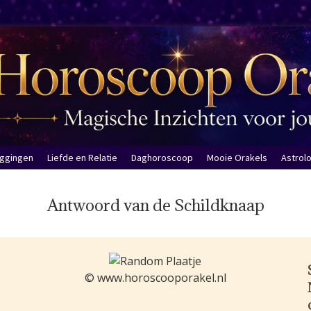
eggingen
Liefde en Relatie
Daghoroscoop
Mooie Orakels
Astrol
Antwoord van de Schildknaap
© www.horoscooporakel.nl