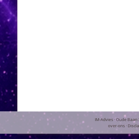
IM-Advies
· Oude Baan 3
over-ons
·
Discl