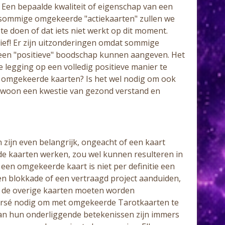
 Een bepaalde kwaliteit of eigenschap van een
or sommige omgekeerde "actiekaarten" zullen we
te doen of dat iets niet werkt op dit moment.
tief! Er zijn uitzonderingen omdat sommige
t een "positieve" boodschap kunnen aangeven. Het
 legging op een volledig positieve manier te
n omgekeerde kaarten? Is het wel nodig om ook
gewoon een kwestie van gezond verstand en
 zijn even belangrijk, ongeacht of een kaart
e kaarten werken, zou wel kunnen resulteren in
 een omgekeerde kaart is niet per definitie een
n blokkade of een vertraagd project aanduiden,
n de overige kaarten moeten worden
persé nodig om met omgekeerde Tarotkaarten te
van hun onderliggende betekenissen zijn immers