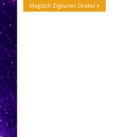
Magisch Zigeuner Orakel