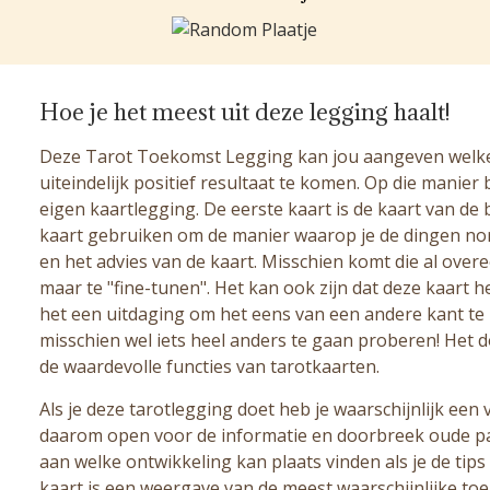
Hoe je het meest uit deze legging haalt!
Deze Tarot Toekomst Legging kan jou aangeven welke 
uiteindelijk positief resultaat te komen. Op die manier b
eigen kaartlegging. De eerste kaart is de kaart van de
kaart gebruiken om de manier waarop je de dingen nor
en het advies van de kaart. Misschien komt die al over
maar te "fine-tunen". Het kan ook zijn dat deze kaart h
het een uitdaging om het eens van een andere kant te b
misschien wel iets heel anders te gaan proberen! Het
de waardevolle functies van tarotkaarten.
Als je deze tarotlegging doet heb je waarschijnlijk een 
daarom open voor de informatie en doorbreek oude pat
aan welke ontwikkeling kan plaats vinden als je de tips
kaart is een weergave van de meest waarschijnlijke to