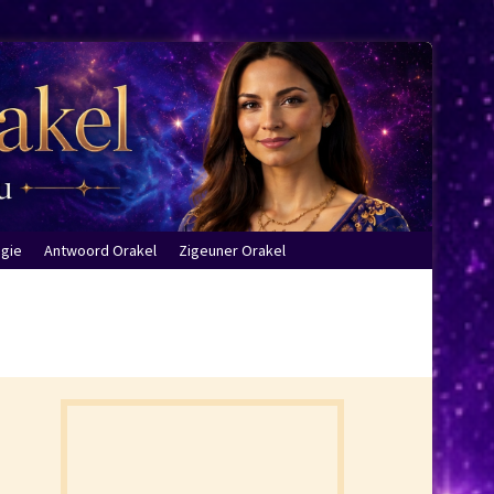
ogie
Antwoord Orakel
Zigeuner Orakel