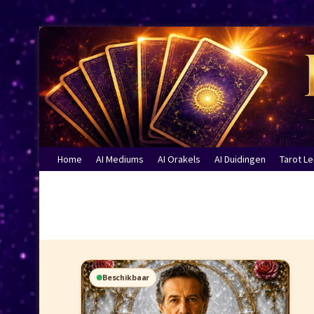
Home
AI Mediums
AI Orakels
AI Duidingen
Tarot L