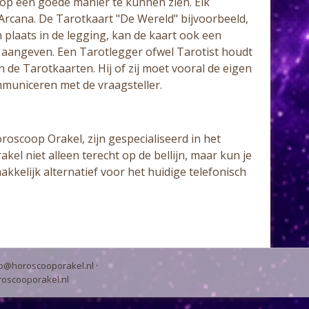
 op een goede manier te kunnen zien. Elk
e Arcana. De Tarotkaart "De Wereld" bijvoorbeeld,
jn plaats in de legging, kan de kaart ook een
s aangeven. Een Tarotlegger ofwel Tarotist houdt
n de Tarotkaarten. Hij of zij moet vooral de eigen
mmuniceren met de vraagsteller.
scoop Orakel, zijn gespecialiseerd in het
kel niet alleen terecht op de bellijn, maar kun je
kelijk alternatief voor het huidige telefonisch
fo@horoscooporakel.nl
·
oscooporakel.nl