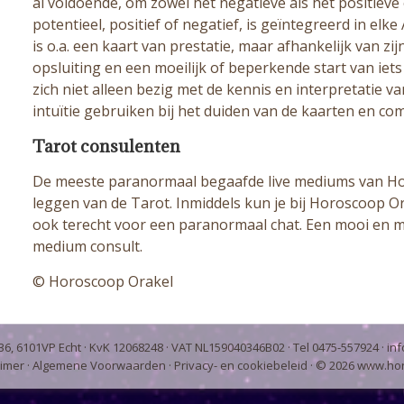
al voldoende, om zowel het negatieve als het positieve
potentieel, positief of negatief, is geïntegreerd in elk
is o.a. een kaart van prestatie, maar afhankelijk van zi
opsluiting en een moeilijk of beperkende start van iet
zich niet alleen bezig met de kennis en interpretatie va
intuïtie gebruiken bij het duiden van de kaarten en co
Tarot consulenten
De meeste paranormaal begaafde live mediums van Horo
leggen van de Tarot. Inmiddels kun je bij Horoscoop Ora
ook terecht voor een paranormaal chat. Een mooi en mak
medium consult.
© Horoscoop Orakel
6, 6101VP Echt · KvK 12068248 · VAT NL159040346B02 · Tel 0475-557924 ·
in
aimer
·
Algemene Voorwaarden
·
Privacy- en cookiebeleid
· ©
2026
www.hor