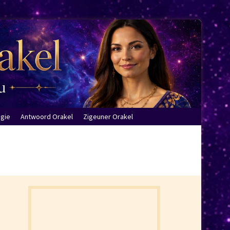
ogie
Antwoord Orakel
Zigeuner Orakel