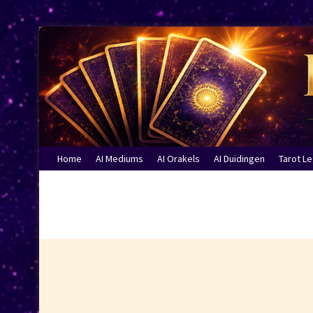
Home
AI Mediums
AI Orakels
AI Duidingen
Tarot L