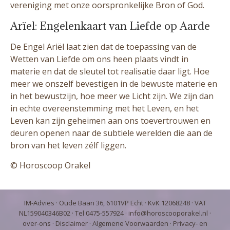
vereniging met onze oorspronkelijke Bron of God.
Arïel: Engelenkaart van Liefde op Aarde
De Engel Ariël laat zien dat de toepassing van de
Wetten van Liefde om ons heen plaats vindt in
materie en dat de sleutel tot realisatie daar ligt. Hoe
meer we onszelf bevestigen in de bewuste materie en
in het bewustzijn, hoe meer we Licht zijn. We zijn dan
in echte overeenstemming met het Leven, en het
Leven kan zijn geheimen aan ons toevertrouwen en
deuren openen naar de subtiele werelden die aan de
bron van het leven zélf liggen.
© Horoscoop Orakel
IM-Advies
· Oude Baan 36, 6101VP Echt · KvK 12068248 · VAT
NL159040346B02 · Tel 0475-557924 ·
info@horoscooporakel.nl
·
over-ons
·
Disclaimer
·
Algemene Voorwaarden
·
Privacy- en