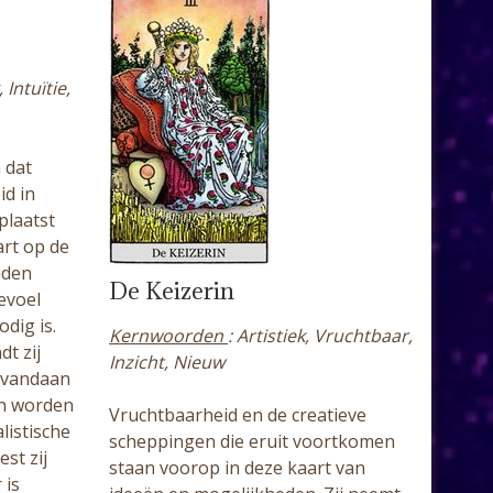
 Intuïtie,
 dat
id in
plaatst
art op de
eiden
De Keizerin
evoel
dig is.
Kernwoorden
: Artistiek, Vruchtbaar,
dt zij
Inzicht, Nieuw
s vandaan
ën worden
Vruchtbaarheid en de creatieve
listische
scheppingen die eruit voortkomen
est zij
staan voorop in deze kaart van
 is