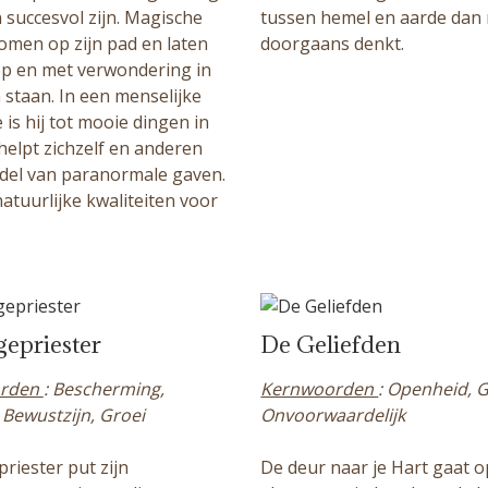
 succesvol zijn. Magische
tussen hemel en aarde dan
omen op zijn pad en laten
doorgaans denkt.
p en met verwondering in
 staan. In een menselijke
is hij tot mooie dingen in
helpt zichzelf en anderen
del van paranormale gaven.
natuurlijke kwaliteiten voor
epriester
De Geliefden
orden
: Bescherming,
Kernwoorden
: Openheid, G
 Bewustzijn, Groei
Onvoorwaardelijk
riester put zijn
De deur naar je Hart gaat o