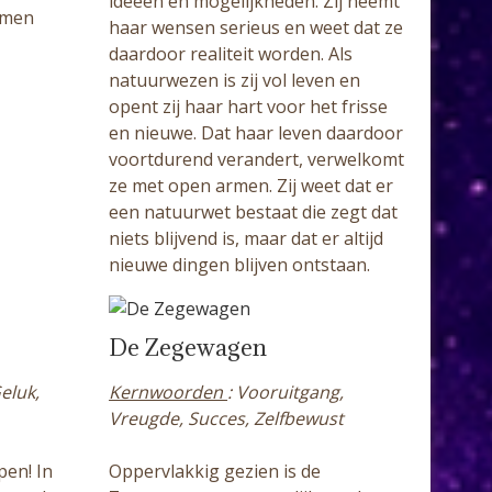
ideeën en mogelijkheden. Zij neemt
 men
haar wensen serieus en weet dat ze
daardoor realiteit worden. Als
natuurwezen is zij vol leven en
opent zij haar hart voor het frisse
en nieuwe. Dat haar leven daardoor
voortdurend verandert, verwelkomt
ze met open armen. Zij weet dat er
een natuurwet bestaat die zegt dat
niets blijvend is, maar dat er altijd
nieuwe dingen blijven ontstaan.
De Zegewagen
eluk,
Kernwoorden
: Vooruitgang,
Vreugde, Succes, Zelfbewust
pen! In
Oppervlakkig gezien is de