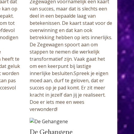
aart dat
Zegewagen voornamelijk een kaart
ie kan op
van succes, maar dat is slechts een
epakt.
deel in een bepaalde laag van
 om tot
betekenissen. De kaart staat voor de
efdevol
overwinning en dat kan ook
 nodigen
betrekking hebben op iets innerlijks.
De Zegewagen spoort aan om
e
stappen te nemen die werkelijk
 heeft te
transformatief zijn. Vaak gaat het
dat geluk
om een keerpunt bij lastige
et worden
innerlijke besluiten.Spreek je eigen
kan pas
moed aan, durf te geloven, dat er
uccesvol
succes op je pad komt. Er zit meer
kracht in jezelf dan jij je realiseert.
Doe er iets mee en wees
verwonderd!
De Gehangene