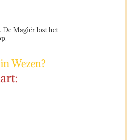
. De Magiër lost het
op.
 in Wezen?
art: