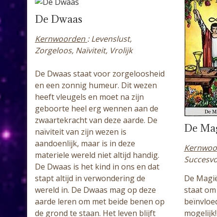
De Dwaas
Kernwoorden
: Levenslust,
Zorgeloos, Naïviteit, Vrolijk
De Dwaas staat voor zorgeloosheid
en een zonnig humeur. Dit wezen
heeft vleugels en moet na zijn
geboorte heel erg wennen aan de
zwaartekracht van deze aarde. De
De Ma
naïviteit van zijn wezen is
aandoenlijk, maar is in deze
Kernwo
materiele wereld niet altijd handig.
Succesvol
De Dwaas is het kind in ons en dat
De Magiër
stapt altijd in verwondering de
staat om 
wereld in. De Dwaas mag op deze
beïnvloed
aarde leren om met beide benen op
mogelijk!
de grond te staan. Het leven blijft