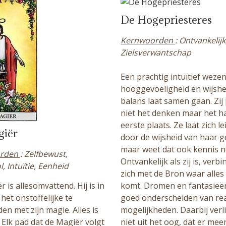
De Hogepriesteres
Kernwoorden
: Ontvankelijk,
Zielsverwantschap
Een prachtig intuïtief wezen
hooggevoeligheid en wijshe
balans laat samen gaan. Zij 
niet het denken maar het h
eerste plaats. Ze laat zich l
giër
door de wijsheid van haar g
maar weet dat ook kennis no
orden
: Zelfbewust,
Ontvankelijk als zij is, verbin
, Intuïtie, Eenheid
zich met de Bron waar alle
 is allesomvattend. Hij is in
komt. Dromen en fantasie
het onstoffelijke te
goed onderscheiden van rea
en met zijn magie. Alles is
mogelijkheden. Daarbij verli
 Elk pad dat de Magiër volgt
niet uit het oog, dat er meer