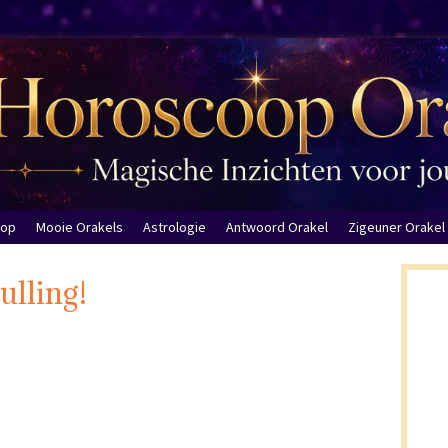
oop
Mooie Orakels
Astrologie
Antwoord Orakel
Zigeuner Orakel
lling!