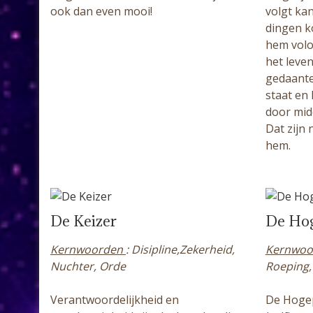
volgt kan
ook dan even mooi!
dingen k
hem volo
het leven
gedaante 
staat en 
door mid
Dat zijn 
hem.
De Keizer
De Hog
Kernwoorden
: Disipline,Zekerheid,
Kernwo
Nuchter, Orde
Roeping,
Verantwoordelijkheid en
De Hogep