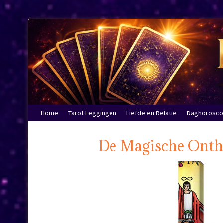
Home
Tarot Leggingen
Liefde en Relatie
Daghorosc
De Magische Onthu