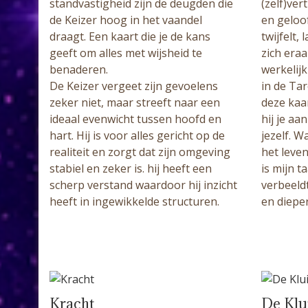
standvastigheid zijn de deugden die
(zelf)ve
de Keizer hoog in het vaandel
en geloof
draagt. Een kaart die je de kans
twijfelt,
geeft om alles met wijsheid te
zich era
benaderen.
werkelij
De Keizer vergeet zijn gevoelens
in de Tar
zeker niet, maar streeft naar een
deze kaa
ideaal evenwicht tussen hoofd en
hij je aa
hart. Hij is voor alles gericht op de
jezelf. W
realiteit en zorgt dat zijn omgeving
het leve
stabiel en zeker is. hij heeft een
is mijn t
scherp verstand waardoor hij inzicht
verbeeld
heeft in ingewikkelde structuren.
en dieper
Kracht
De Klu