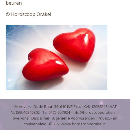
beuren.
© Horoscoop Orakel
IM-Advies
· Oude Baan 36, 6101VP Echt · KvK 12068248 · VAT
NL159040346B02 · Tel 0475-557924 ·
info@horoscooporakel.nl
·
over-ons
·
Disclaimer
·
Algemene Voorwaarden
·
Privacy- en
cookiebeleid
· ©
2026
www.horoscooporakel.nl