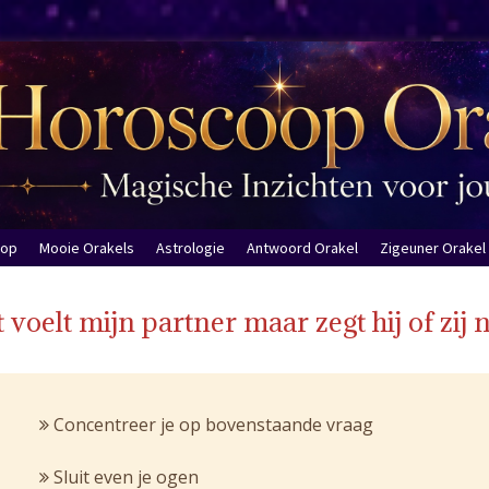
oop
Mooie Orakels
Astrologie
Antwoord Orakel
Zigeuner Orakel
 voelt mijn partner maar zegt hij of zij n
Concentreer je op bovenstaande vraag
Sluit even je ogen