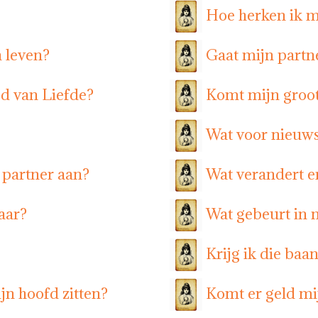
Hoe herken ik m
n leven?
Gaat mijn part
ed van Liefde?
Komt mijn groot
Wat voor nieuws
 partner aan?
Wat verandert er
aar?
Wat gebeurt in 
Krijg ik die baa
jn hoofd zitten?
Komt er geld mi