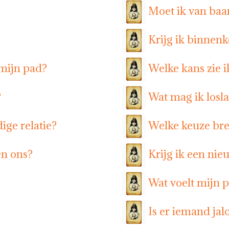
Moet ik van baa
Krijg ik binnen
mijn pad?
Welke kans zie i
?
Wat mag ik losl
ige relatie?
Welke keuze bre
en ons?
Krijg ik een nie
Wat voelt mijn pa
Is er iemand jal