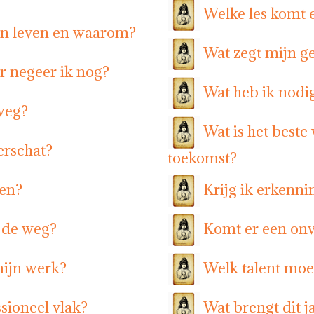
Welke les komt 
ijn leven en waarom?
Wat zegt mijn ge
r negeer ik nog?
Wat heb ik nodig
 weg?
Wat is het beste
erschat?
toekomst?
ven?
Krijg ik erkenni
n de weg?
Komt er een onv
mijn werk?
Welk talent moe
sioneel vlak?
Wat brengt dit j