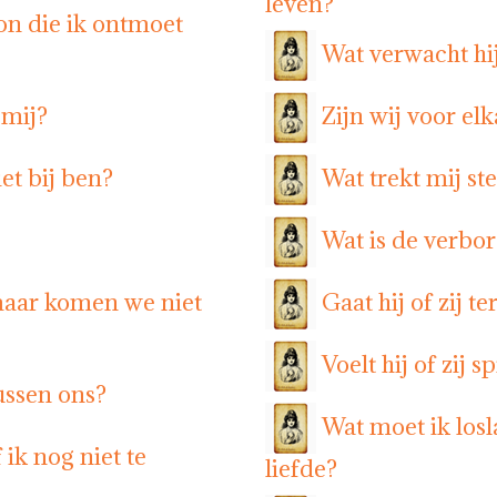
leven?
on die ik ontmoet
Wat verwacht hij
 mij?
Zijn wij voor el
et bij ben?
Wat trekt mij st
Wat is de verbor
maar komen we niet
Gaat hij of zij t
Voelt hij of zij 
ussen ons?
Wat moet ik los
ik nog niet te
liefde?