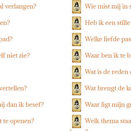
ral verlangen?
Wie mist mij in s
ken?
Heb ik een still
 pad?
Welke liefde past
lf niet zie?
Waar ben ik te b
Wat is de reden d
vertellen?
Wat brengt de 
j dan ik besef?
Waar ligt mijn 
t te openen?
Welk thema staa