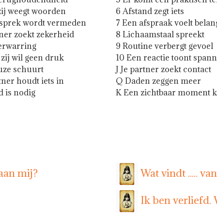
 zij weegt woorden
6 Afstand zegt iets
esprek wordt vermeden
7 Een afspraak voelt belan
tner zoekt zekerheid
8 Lichaamstaal spreekt
verwarring
9 Routine verbergt gevoel
 zij wil geen druk
10 Een reactie toont span
uze schuurt
J Je partner zoekt contact
tner houdt iets in
Q Daden zeggen meer
 is nodig
K Een zichtbaar moment 
aan mij?
Wat vindt ..... va
Ik ben verliefd.