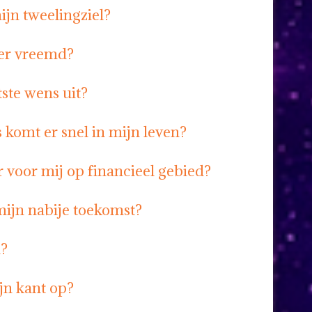
ijn tweelingziel?
ner vreemd?
ste wens uit?
 komt er snel in mijn leven?
 voor mij op financieel gebied?
mijn nabije toekomst?
n?
jn kant op?