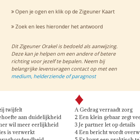
Open je ogen en klik op de Zigeuner Kaart
Zoek en lees hieronder het antwoord
Dit Zigeuner Orakel is bedoeld als aanwijzing.
Deze kan je helpen om een andere of betere
richting voor jezelf te bepalen. Neem bij
belangrijke levensvragen contact op met een
medium, helderziende of paragnost
ij twijfelt
A Gedrag verraadt zorg
behoefte aan duidelijkheid
2 Een klein gebaar zegt ve
tner wil meer eerlijkheid
3 Je partner let op details
les is verwerkt
4 Een bericht wordt over
 terughoudendheid
5 Er komt een praktisch t