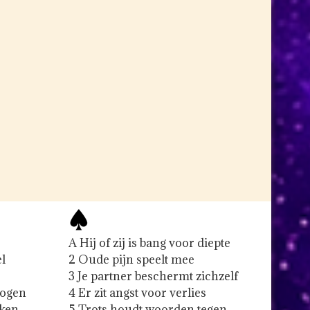
A Hij of zij is bang voor diepte
el
2 Oude pijn speelt mee
3 Je partner beschermt zichzelf
wogen
4 Er zit angst voor verlies
eken
5 Trots houdt woorden tegen