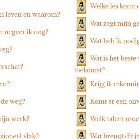
Welke les komt 
ijn leven en waarom?
Wat zegt mijn ge
r negeer ik nog?
Wat heb ik nodig
 weg?
Wat is het beste
erschat?
toekomst?
ven?
Krijg ik erkenni
n de weg?
Komt er een onv
mijn werk?
Welk talent moe
sioneel vlak?
Wat brengt dit j