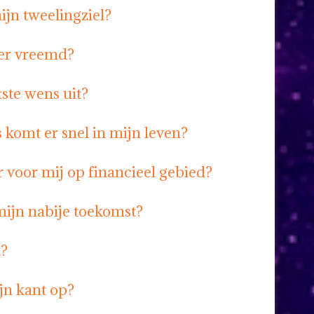
ijn tweelingziel?
ner vreemd?
ste wens uit?
 komt er snel in mijn leven?
 voor mij op financieel gebied?
mijn nabije toekomst?
n?
jn kant op?