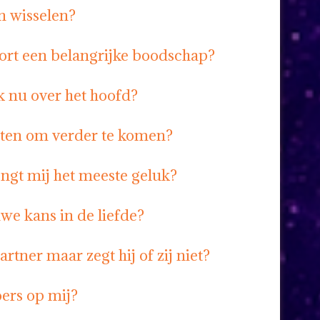
n wisselen?
kort een belangrijke boodschap?
k nu over het hoofd?
aten om verder te komen?
ngt mij het meeste geluk?
uwe kans in de liefde?
rtner maar zegt hij of zij niet?
oers op mij?