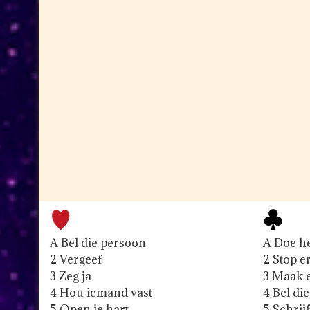
A Bel die persoon
A Doe h
2 Vergeef
2 Stop 
3 Zeg ja
3 Maak 
4 Hou iemand vast
4 Bel di
5 Open je hart
5 Schrijf