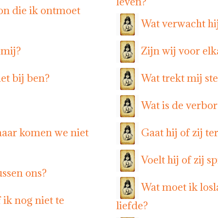
leven?
on die ik ontmoet
Wat verwacht hij
 mij?
Zijn wij voor el
et bij ben?
Wat trekt mij st
Wat is de verbor
maar komen we niet
Gaat hij of zij t
Voelt hij of zij 
ussen ons?
Wat moet ik los
ik nog niet te
liefde?