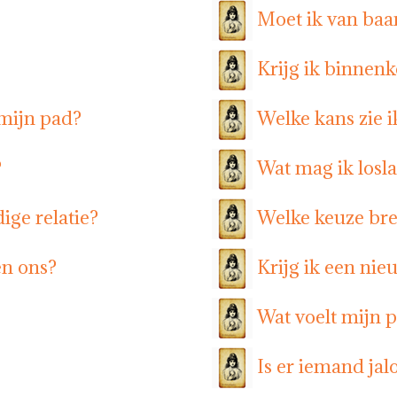
Moet ik van baa
Krijg ik binnen
mijn pad?
Welke kans zie i
?
Wat mag ik losl
ige relatie?
Welke keuze bre
en ons?
Krijg ik een nie
Wat voelt mijn pa
Is er iemand jal