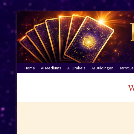
Home
AI Mediums
AI Orakels
AI Duidingen
Tarot L
W