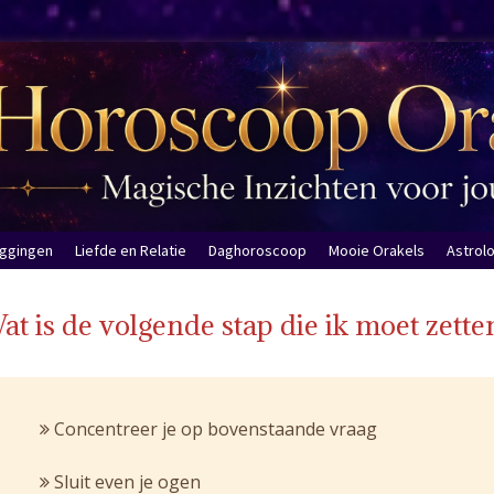
eggingen
Liefde en Relatie
Daghoroscoop
Mooie Orakels
Astrol
at is de volgende stap die ik moet zette
Concentreer je op bovenstaande vraag
Sluit even je ogen