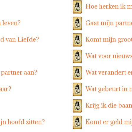
Hoe herken ik m
n leven?
Gaat mijn part
ed van Liefde?
Komt mijn groot
Wat voor nieuws
 partner aan?
Wat verandert er
aar?
Wat gebeurt in 
Krijg ik die baa
jn hoofd zitten?
Komt er geld mi