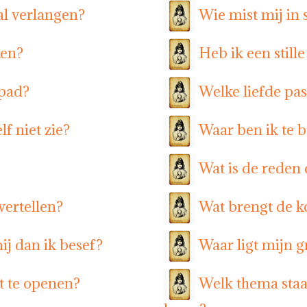
ral verlangen?
Wie mist mij in s
ken?
Heb ik een still
 pad?
Welke liefde past
lf niet zie?
Waar ben ik te b
Wat is de reden d
vertellen?
Wat brengt de 
j dan ik besef?
Waar ligt mijn 
t te openen?
Welk thema staa