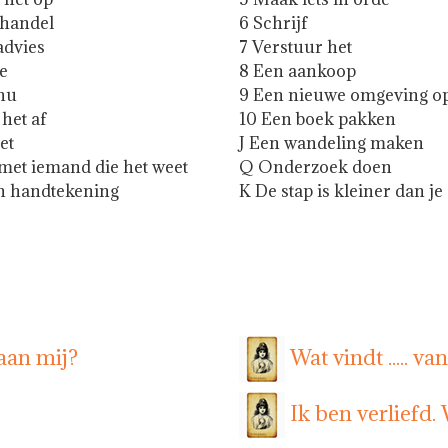
handel
6 Schrijf
advies
7 Verstuur het
e
8 Een aankoop
nu
9 Een nieuwe omgeving o
het af
10 Een boek pakken
et
J Een wandeling maken
met iemand die het weet
Q Onderzoek doen
n handtekening
K De stap is kleiner dan je
aan mij?
Wat vindt ..... va
Ik ben verliefd.