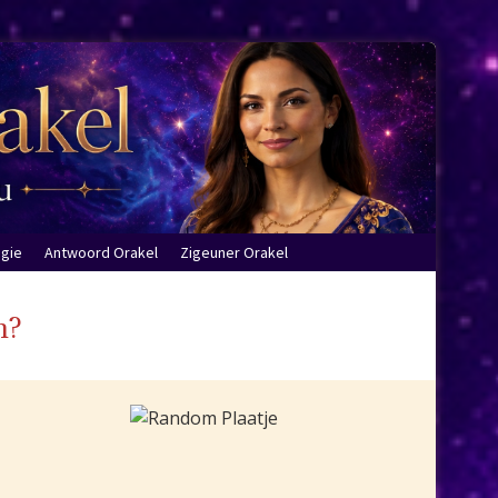
ogie
Antwoord Orakel
Zigeuner Orakel
n?