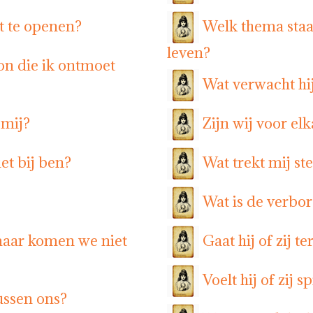
t te openen?
Welk thema staa
leven?
on die ik ontmoet
Wat verwacht hij
 mij?
Zijn wij voor el
et bij ben?
Wat trekt mij st
Wat is de verbor
maar komen we niet
Gaat hij of zij t
Voelt hij of zij 
ussen ons?