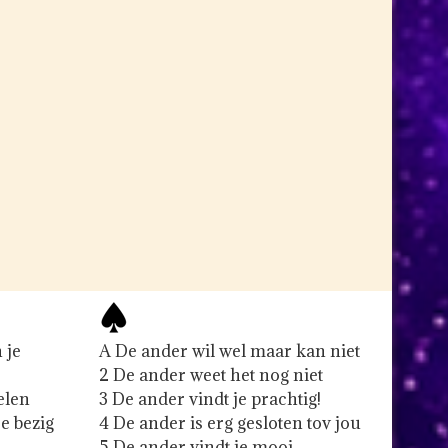
 je
A De ander wil wel maar kan niet
2 De ander weet het nog niet
elen
3 De ander vindt je prachtig!
ee bezig
4 De ander is erg gesloten tov jou
5 De ander vindt je mooi