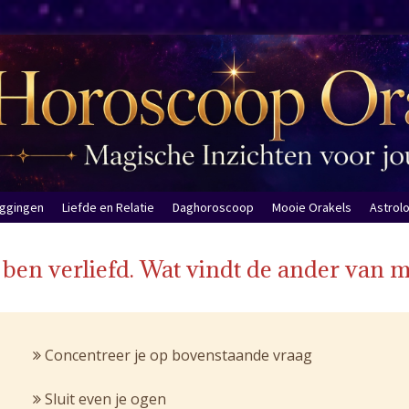
eggingen
Liefde en Relatie
Daghoroscoop
Mooie Orakels
Astrol
 ben verliefd. Wat vindt de ander van m
Concentreer je op bovenstaande vraag
Sluit even je ogen