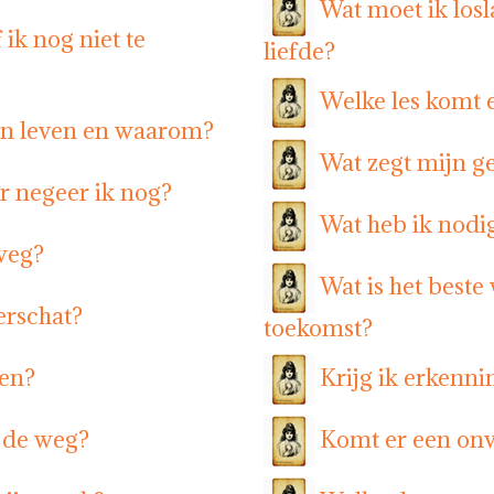
Wat moet ik los
ik nog niet te
liefde?
Welke les komt 
ijn leven en waarom?
Wat zegt mijn ge
r negeer ik nog?
Wat heb ik nodig
 weg?
Wat is het beste
erschat?
toekomst?
ven?
Krijg ik erkenni
n de weg?
Komt er een onv