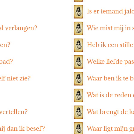
Is er iemand jal
ral verlangen?
Wie mist mij in s
ken?
Heb ik een still
 pad?
Welke liefde past
lf niet zie?
Waar ben ik te b
Wat is de reden d
vertellen?
Wat brengt de 
j dan ik besef?
Waar ligt mijn 