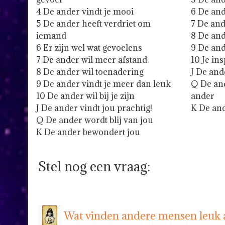
4 De ander vindt je mooi
6 De and
5 De ander heeft verdriet om
7 De and
iemand
8 De and
6 Er zijn wel wat gevoelens
9 De and
7 De ander wil meer afstand
10 Je in
8 De ander wil toenadering
J De and
9 De ander vindt je meer dan leuk
Q De and
10 De ander wil bij je zijn
ander
J De ander vindt jou prachtig!
K De ande
Q De ander wordt blij van jou
K De ander bewondert jou
Stel nog een vraag:
Wat vinden andere mensen leuk 