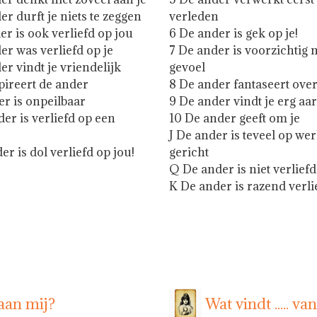
er durft je niets te zeggen
verleden
er is ook verliefd op jou
6 De ander is gek op je!
er was verliefd op je
7 De ander is voorzichtig 
er vindt je vriendelijk
gevoel
spireert de ander
8 De ander fantaseert over
er is onpeilbaar
9 De ander vindt je erg aa
er is verliefd op een
10 De ander geeft om je
J De ander is teveel op we
r is dol verliefd op jou!
gericht
Q De ander is niet verliefd
K De ander is razend verli
aan mij?
Wat vindt ..... va