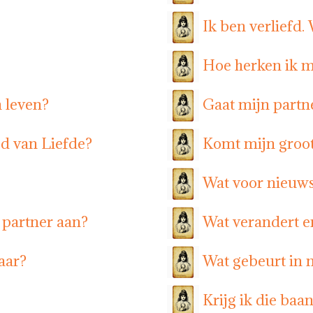
Ik ben verliefd.
Hoe herken ik m
n leven?
Gaat mijn part
ed van Liefde?
Komt mijn groot
Wat voor nieuws
 partner aan?
Wat verandert er
aar?
Wat gebeurt in 
Krijg ik die baa