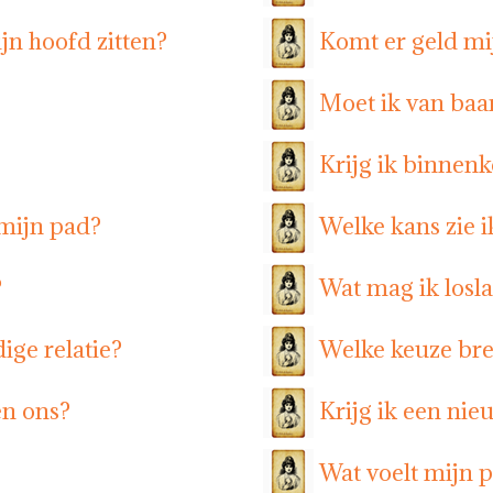
jn hoofd zitten?
Komt er geld mi
Moet ik van baa
Krijg ik binnen
mijn pad?
Welke kans zie i
?
Wat mag ik losl
ige relatie?
Welke keuze bre
en ons?
Krijg ik een nie
Wat voelt mijn pa