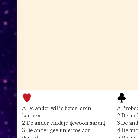
A De ander wil je beter leren
A Probee
kennen
2 De and
2 De ander vindt je gewoon aardig
3 De and
3 De ander geeft niet toe aan
4 De ande
gevoel
5 De and