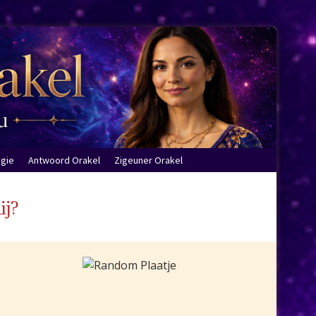
ogie
Antwoord Orakel
Zigeuner Orakel
ij?