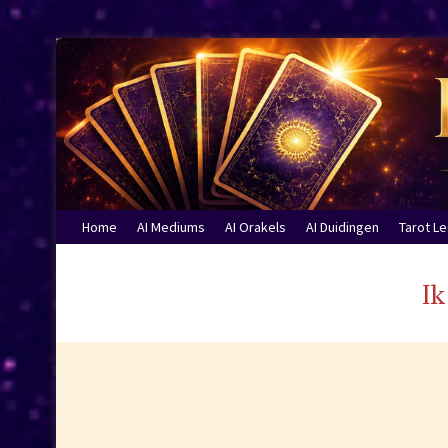
Home
AI Mediums
AI Orakels
AI Duidingen
Tarot L
Ik