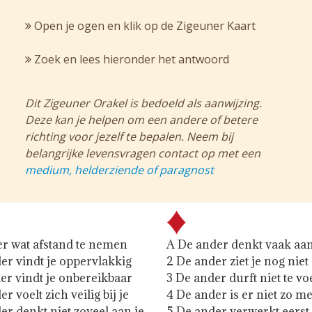
Open je ogen en klik op de Zigeuner Kaart
Zoek en lees hieronder het antwoord
Dit Zigeuner Orakel is bedoeld als aanwijzing.
Deze kan je helpen om een andere of betere
richting voor jezelf te bepalen. Neem bij
belangrijke levensvragen contact op met een
medium, helderziende of paragnost
r wat afstand te nemen
A De ander denkt vaak aan
er vindt je oppervlakkig
2 De ander ziet je nog niet
er vindt je onbereikbaar
3 De ander durft niet te vo
r voelt zich veilig bij je
4 De ander is er niet zo m
er denkt niet zoveel aan je
5 De ander verwerkt eerst