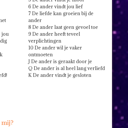
6 De ander vindt jou lief
7 De liefde kan groeien bij de
met
ander
8 De ander laat geen gevoel toe
 jou
9 De ander heeft teveel
rdig
verplichtingen
10 De ander wil je vaker
rk
ontmoeten
J De ander is geraakt door je
Q De ander is al heel lang verliefd
efd!
K De ander vindt je gesloten
n mij?