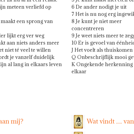
zijn meteen verliefd op
6 De ander nodigt je uit
7 Het is nu nog erg ingewi
t maakt een sprong van
8 Je kunt je niet meer
concentreren
er lijkt erg ver weg
9 Je weet niets meer te ze
nkt aan niets anders meer
10 Er is gevoel van éénhei
t niet té veel te willen
J Het voelt als thuiskomen
rdt je vanzelf duidelijk
Q Onbeschrijflijk mooi ge
zijn al lang in elkaars leven
K Ongekende herkenning 
elkaar
aan mij?
Wat vindt ..... va