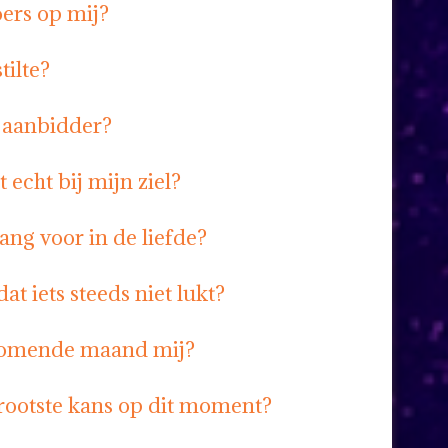
oers op mij?
tilte?
e aanbidder?
 echt bij mijn ziel?
ang voor in de liefde?
at iets steeds niet lukt?
komende maand mij?
grootste kans op dit moment?