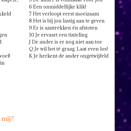
6 Een onmiddellijke klik!
kkeld
7 Het verloopt eerst moeizaam
8 Het is bij jou lastig aan te geven
9 Er is aantrekken én afstoten
ggen
10 Je ervaart een tinteling
d
J De ander is er nog niet aan toe
Q Je wil het té graag. Laat even los!
voel!
K Je herkent de ander ongetwijfeld
in
n mij?