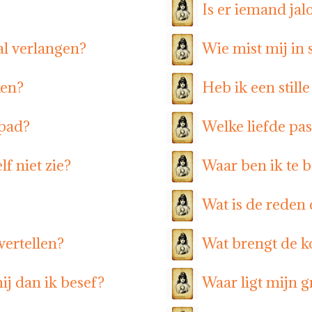
Is er iemand jal
ral verlangen?
Wie mist mij in s
ken?
Heb ik een still
 pad?
Welke liefde past
lf niet zie?
Waar ben ik te b
Wat is de reden d
vertellen?
Wat brengt de 
j dan ik besef?
Waar ligt mijn 