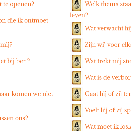
t te openen?
Welk thema staa
leven?
on die ik ontmoet
Wat verwacht hij
 mij?
Zijn wij voor el
et bij ben?
Wat trekt mij st
Wat is de verbor
maar komen we niet
Gaat hij of zij t
Voelt hij of zij 
ussen ons?
Wat moet ik los