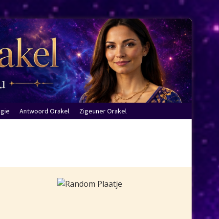
ogie
Antwoord Orakel
Zigeuner Orakel