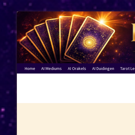
Home
AI Mediums
AI Orakels
AI Duidingen
Tarot L