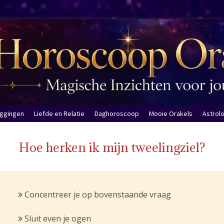
eggingen
Liefde en Relatie
Daghoroscoop
Mooie Orakels
Astrol
Hoe herken ik mijn tweelingziel?
Concentreer je op bovenstaande vraag
Sluit even je ogen