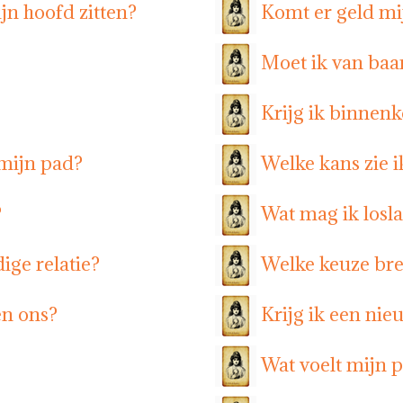
jn hoofd zitten?
Komt er geld mi
Moet ik van baa
Krijg ik binnen
mijn pad?
Welke kans zie i
?
Wat mag ik losl
ige relatie?
Welke keuze bre
en ons?
Krijg ik een nie
Wat voelt mijn pa