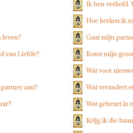
Ik ben verliefd.
Hoe herken ik m
n leven?
Gaat mijn part
ed van Liefde?
Komt mijn groot
Wat voor nieuws
 partner aan?
Wat verandert er
aar?
Wat gebeurt in 
Krijg ik die baa