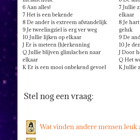
6 Aan alles!
7 Jullie 
7 Het is een bekende
elkaar
8 De ander is extreem afstandelijk
8 Je har
9 Je tweelingziel is erg ver weg
geluk
10 Jullie lijken op elkaar
9 De and
J Er is meteen (h)erkenning
10 Je de
Q Jullie blijven glimlachen naar
J Door he
elkaar
Q Het wo
K Er is een mooi onbekend gevoel
K Jullie 
Stel nog een vraag:
Wat vinden andere mensen leuk 