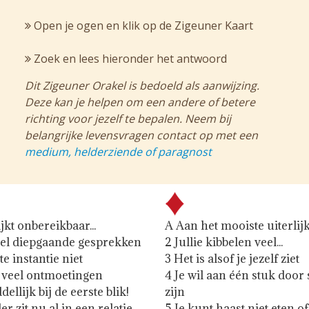
Open je ogen en klik op de Zigeuner Kaart
Zoek en lees hieronder het antwoord
Dit Zigeuner Orakel is bedoeld als aanwijzing.
Deze kan je helpen om een andere of betere
richting voor jezelf te bepalen. Neem bij
belangrijke levensvragen contact op met een
medium, helderziende of paragnost
jkt onbereikbaar...
A Aan het mooiste uiterlij
el diepgaande gesprekken
2 Jullie kibbelen veel...
te instantie niet
3 Het is alsof je jezelf ziet
 veel ontmoetingen
4 Je wil aan één stuk doo
llijk bij de eerste blik!
zijn
r zit nu al in een relatie
5 Je kunt haast niet eten of 