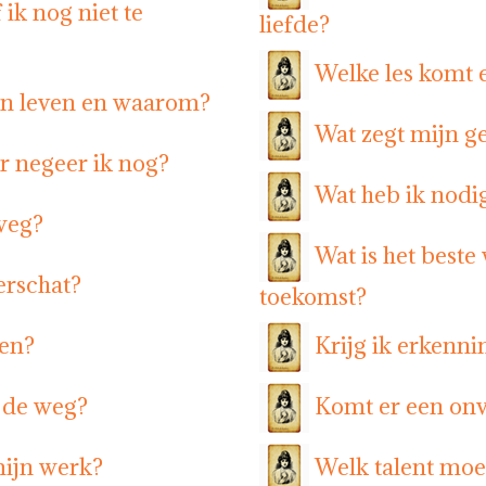
ik nog niet te
liefde?
Welke les komt 
ijn leven en waarom?
Wat zegt mijn ge
r negeer ik nog?
Wat heb ik nodig
 weg?
Wat is het beste
erschat?
toekomst?
ven?
Krijg ik erkenni
n de weg?
Komt er een onv
mijn werk?
Welk talent moe