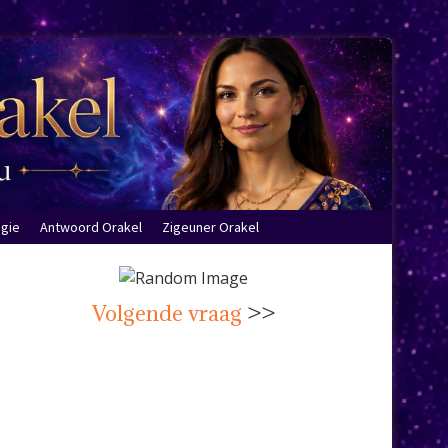
ogie
Antwoord Orakel
Zigeuner Orakel
Volgende vraag
>>