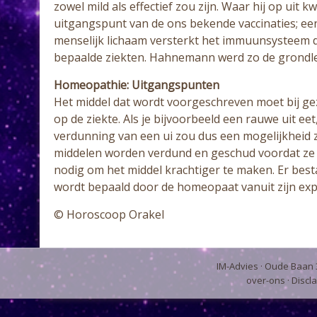
zowel mild als effectief zou zijn. Waar hij op uit
uitgangspunt van de ons bekende vaccinaties; e
menselijk lichaam versterkt het immuunsysteem da
bepaalde ziekten. Hahnemann werd zo de grondl
Homeopathie: Uitgangspunten
Het middel dat wordt voorgeschreven moet bij 
op de ziekte. Als je bijvoorbeeld een rauwe uit ee
verdunning van een ui zou dus een mogelijkheid
middelen worden verdund en geschud voordat ze 
nodig om het middel krachtiger te maken. Er best
wordt bepaald door de homeopaat vanuit zijn expe
© Horoscoop Orakel
IM-Advies
· Oude Baan 3
over-ons
·
Discl