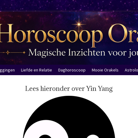
eggingen
Liefde en Relatie
Daghoroscoop
Mooie Orakels
Astrol
Lees hieronder over Yin Yang