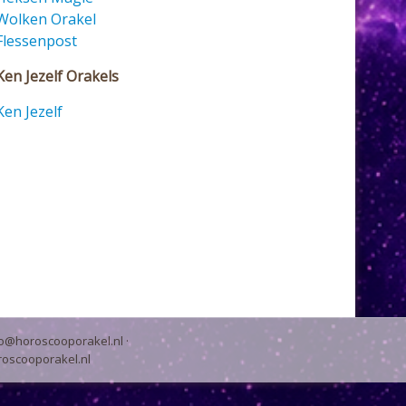
Wolken Orakel
Flessenpost
Ken Jezelf Orakels
Ken Jezelf
fo@horoscooporakel.nl
·
oscooporakel.nl