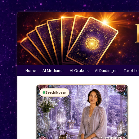
Home
AI Mediums
AI Orakels
AI Duidingen
Tarot L