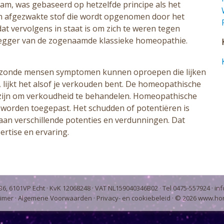
 kwam, was gebaseerd op hetzelfde principe als het
en afgezwakte stof die wordt opgenomen door het
t vervolgens in staat is om zich te weren tegen
egger van de zogenaamde klassieke homeopathie.
gezonde mensen symptomen kunnen oproepen die lijken
t, lijkt het alsof je verkouden bent. De homeopathische
 zijn om verkoudheid te behandelen. Homeopathische
worden toegepast. Het schudden of potentiëren is
aan verschillende potenties en verdunningen. Dat
rtise en ervaring.
6, 6101VP Echt · KvK 12068248 · VAT NL159040346B02 · Tel 0475-557924 ·
in
aimer
·
Algemene Voorwaarden
·
Privacy- en cookiebeleid
· ©
2026
www.hor