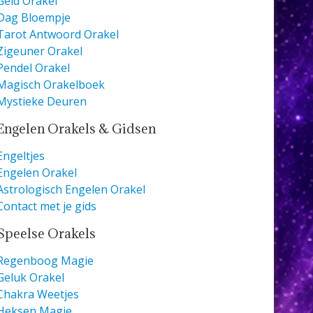
Geld Orakel
Dag Bloempje
Tarot Antwoord Orakel
Zigeuner Orakel
Pendel Orakel
Magisch Orakelboek
Mystieke Deuren
Engelen Orakels & Gidsen
Engeltjes
Engelen Orakel
Astrologisch Engelen Orakel
Contact met je gids
Speelse Orakels
Regenboog Magie
Geluk Orakel
Chakra Weetjes
Heksen Magie