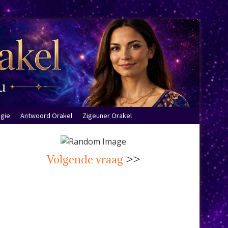
ogie
Antwoord Orakel
Zigeuner Orakel
Volgende vraag
>>