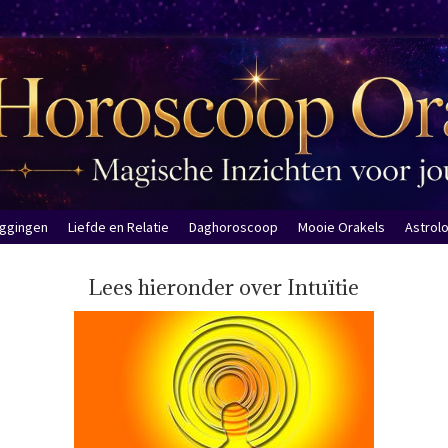
eggingen
Liefde en Relatie
Daghoroscoop
Mooie Orakels
Astrol
Lees hieronder over Intuïtie