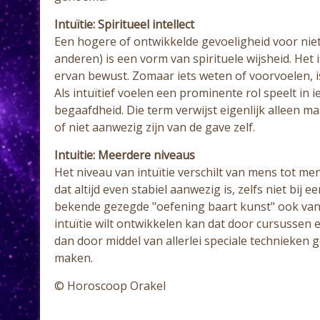
Intuïtie: Spiritueel intellect
Een hogere of ontwikkelde gevoeligheid voor niet
anderen) is een vorm van spirituele wijsheid. Het i
ervan bewust. Zomaar iets weten of voorvoelen, i
Als intuïtief voelen een prominente rol speelt i
begaafdheid. Die term verwijst eigenlijk alleen ma
of niet aanwezig zijn van de gave zelf.
Intuitie: Meerdere niveaus
Het niveau van intuïtie verschilt van mens tot me
dat altijd even stabiel aanwezig is, zelfs niet bi
bekende gezegde "oefening baart kunst" ook van to
intuïtie wilt ontwikkelen kan dat door cursussen e
dan door middel van allerlei speciale technieken 
maken.
© Horoscoop Orakel