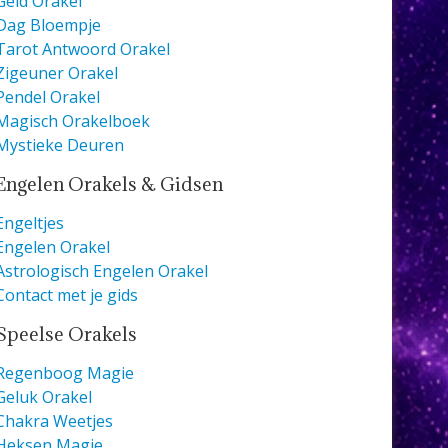
Geld Orakel
Dag Bloempje
Tarot Antwoord Orakel
Zigeuner Orakel
Pendel Orakel
Magisch Orakelboek
Mystieke Deuren
Engelen Orakels & Gidsen
Engeltjes
Engelen Orakel
Astrologisch Engelen Orakel
Contact met je gids
Speelse Orakels
Regenboog Magie
Geluk Orakel
Chakra Weetjes
Heksen Magie