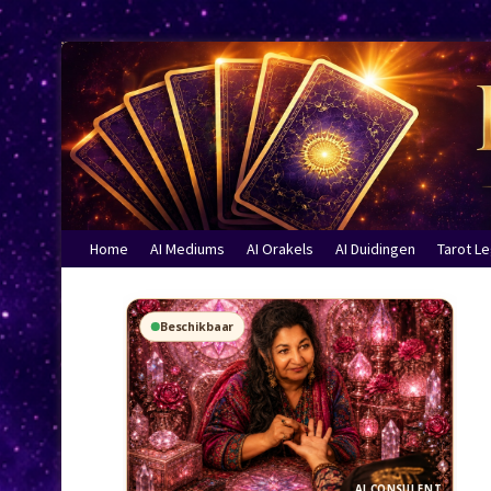
Home
AI Mediums
AI Orakels
AI Duidingen
Tarot L