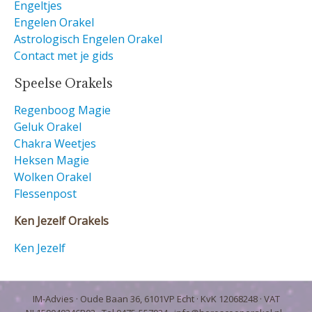
Engeltjes
Engelen Orakel
Astrologisch Engelen Orakel
Contact met je gids
Speelse Orakels
Regenboog Magie
Geluk Orakel
Chakra Weetjes
Heksen Magie
Wolken Orakel
Flessenpost
Ken Jezelf Orakels
Ken Jezelf
IM-Advies
· Oude Baan 36, 6101VP Echt · KvK 12068248 · VAT