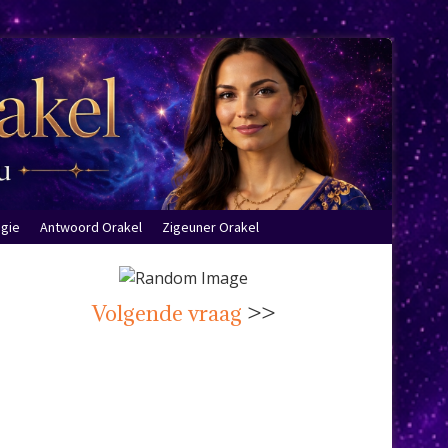
ogie
Antwoord Orakel
Zigeuner Orakel
Volgende vraag
>>