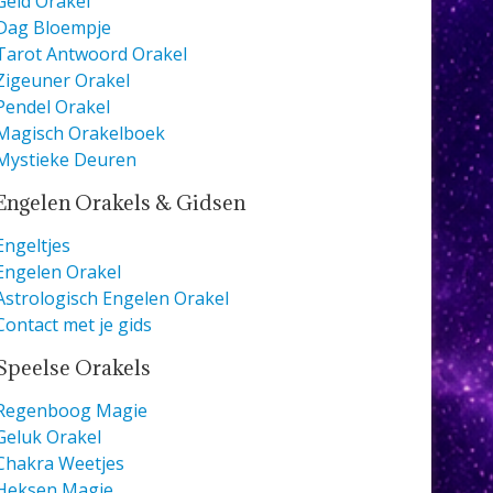
Geld Orakel
Dag Bloempje
Tarot Antwoord Orakel
Zigeuner Orakel
Pendel Orakel
Magisch Orakelboek
Mystieke Deuren
Engelen Orakels & Gidsen
Engeltjes
Engelen Orakel
Astrologisch Engelen Orakel
Contact met je gids
Speelse Orakels
Regenboog Magie
Geluk Orakel
Chakra Weetjes
Heksen Magie