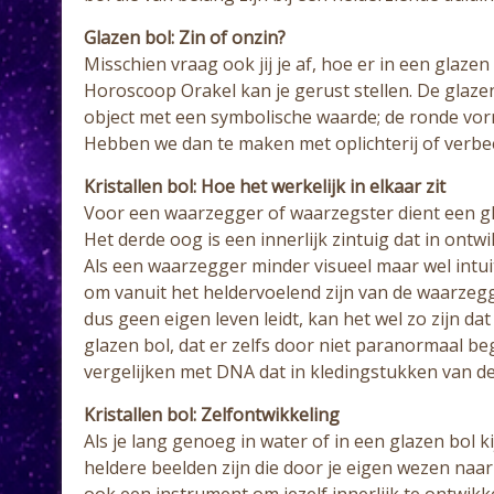
Glazen bol: Zin of onzin?
Misschien vraag ook jij je af, hoe er in een glaz
Horoscoop Orakel kan je gerust stellen. De glazen 
object met een symbolische waarde; de ronde vor
Hebben we dan te maken met oplichterij of verbeel
Kristallen bol: Hoe het werkelijk in elkaar zit
Voor een waarzegger of waarzegster dient een gla
Het derde oog is een innerlijk zintuig dat in ont
Als een waarzegger minder visueel maar wel intuit
om vanuit het heldervoelend zijn van de waarzegg
dus geen eigen leven leidt, kan het wel zo zijn d
glazen bol, dat er zelfs door niet paranormaal b
vergelijken met DNA dat in kledingstukken van de 
Kristallen bol: Zelfontwikkeling
Als je lang genoeg in water of in een glazen bol ki
heldere beelden zijn die door je eigen wezen naar