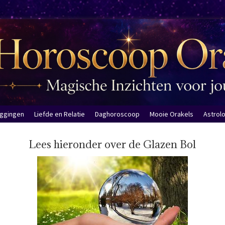
eggingen
Liefde en Relatie
Daghoroscoop
Mooie Orakels
Astrol
Lees hieronder over de Glazen Bol