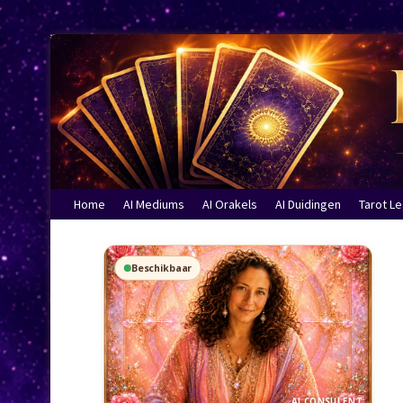
Home
AI Mediums
AI Orakels
AI Duidingen
Tarot L