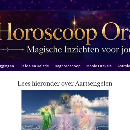
eggingen
Liefde en Relatie
Daghoroscoop
Mooie Orakels
Astrol
Lees hieronder over Aartsengelen