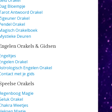
Geld Orakel
Dag Bloempje
Tarot Antwoord Orakel
Zigeuner Orakel
Pendel Orakel
Magisch Orakelboek
Mystieke Deuren
Engelen Orakels & Gidsen
Engeltjes
Engelen Orakel
Astrologisch Engelen Orakel
Contact met je gids
Speelse Orakels
Regenboog Magie
Geluk Orakel
Chakra Weetjes
Heksen Magie