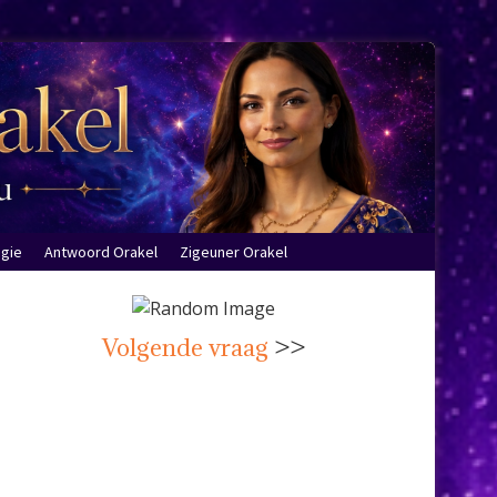
ogie
Antwoord Orakel
Zigeuner Orakel
Volgende vraag
>>