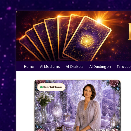
Home
AI Mediums
AI Orakels
AI Duidingen
Tarot L