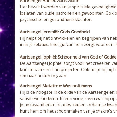
Aartsengel Haniël: Gods Glorie
Het bewust worden van je spirituele gevoeligheid z
loslaten van oude patronen en gewoonten. Ook on
psychische- en gezondheidsklachten.
Aartsengel Jeremiël: Gods Goedheid
Hij helpt bij het ontwikkelen en begrijpen van hel
in in je relaties. Energie van hem zorgt voor een li
Aartsengel Jophiël: Schoonheid van God of Godde
De Aartsengel Jophiel zorgt voor het creeeren va
kunstenaars en hun projecten. Ook helpt hij bij h
om naar buiten te gaan.
Aartsengel Metatron: Was ooit mens
Hij is de hoogste in de orde van de Aartsengele
sensitieve kinderen. In een vorig leven was hij op
je bekwaamheden te ontwikkelen, orde in je leven 
kunt hem om het schoonmaken van je chakra's vrag