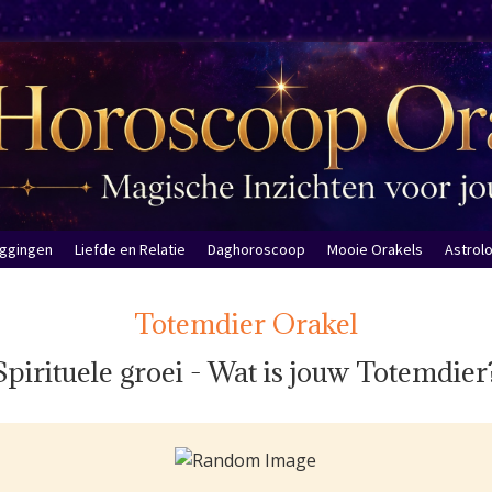
eggingen
Liefde en Relatie
Daghoroscoop
Mooie Orakels
Astrol
Totemdier Orakel
Spirituele groei - Wat is jouw Totemdier