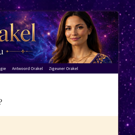
ogie
Antwoord Orakel
Zigeuner Orakel
?