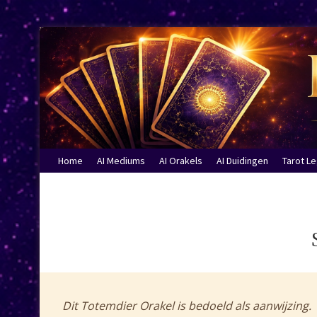
Home
AI Mediums
AI Orakels
AI Duidingen
Tarot L
Dit Totemdier Orakel is bedoeld als aanwijzing.