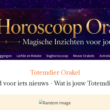
eggingen
Liefde en Relatie
Daghoroscoop
Mooie Orakels
Astrol
Totemdier Orakel
d voor iets nieuws - Wat is jouw Totemd