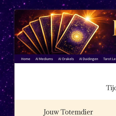
Home
AI Mediums
AI Orakels
AI Duidingen
Tarot L
Tij
Jouw Totemdier