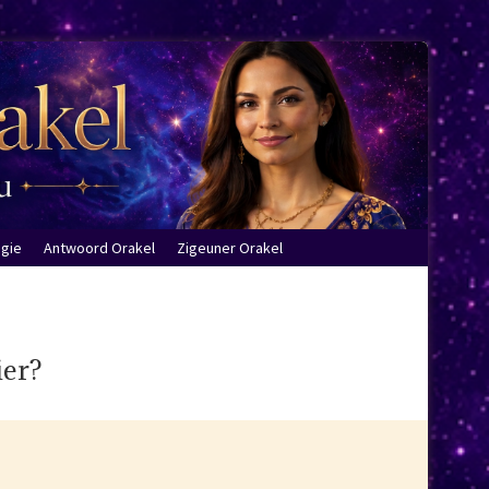
ogie
Antwoord Orakel
Zigeuner Orakel
ier?