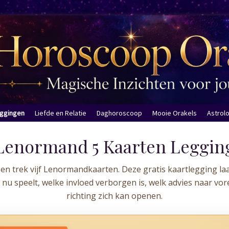
eggingen
Liefde en Relatie
Daghoroscoop
Mooie Orakels
Astrol
Lenormand 5 Kaarten Leggin
ag en trek vijf Lenormandkaarten. Deze gratis kaartlegging laa
at nu speelt, welke invloed verborgen is, welk advies naar v
richting zich kan openen.