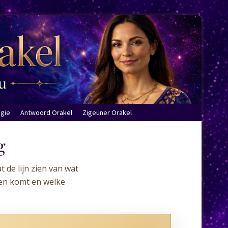
ogie
Antwoord Orakel
Zigeuner Orakel
g
t de lijn zien van wat
oren komt en welke