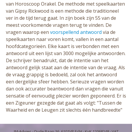
van Horoscoop Orakel. De methode met speelkaarten
van Gipsy Rickwood is een methode die traditioneel
ver in de tijd terug gaat. In zijn boek zijn 55 van de
meest voorkomende vragen terug te vinden. De
vragen waarop een
voorspellend antwoord
via de
speelkaarten naar voren komt, vallen in een aantal
hoofdcategorieën. Elke kaart is verbonden met een
antwoord uit een lijst van 3000 mogelijke antwoorden.
De schrijver benadrukt, dat de intentie van het
antwoord gelijk staat aan de intentie van de vraag. Als
de vraag grappig is bedoeld, zal ook het antwoord
een dergelijke sfeer hebben. Serieuze vragen worden
dan ook accurater beantwoord dan vragen die vanuit
sensatie of eenvoudig plezier worden geponeerd. Er is
een Zigeuner gezegde dat gaat als volgt: "Tussen de
Waarheid en de Leugen zit slechts één handbreedte"
IM-Advies
· Oude Baan 36, 6101VP Echt · KvK 12068248 · VAT