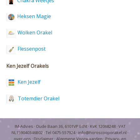
Chakra Weetjes
Heksen Magie
Wolken Orakel
Flessenpost
Ken Jezelf Orakels
Ken Jezelf
Totemdier Orakel
IM-Advies
· Oude Baan 36, 6101VP Echt · KvK 12068248 · VAT
NL159040346B02 · Tel 0475-557924 ·
info@horoscooporakel.nl
·
over-ons
·
Disclaimer
·
Algemene Voorwaarden
·
Privacy- en