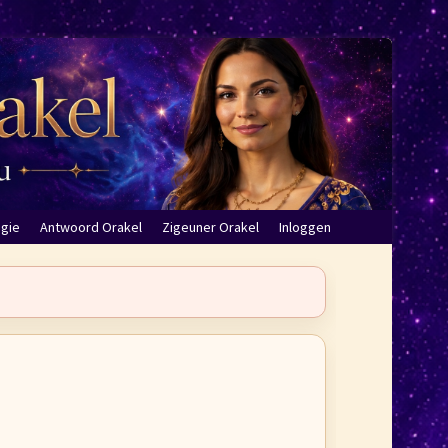
ogie
Antwoord Orakel
Zigeuner Orakel
Inloggen