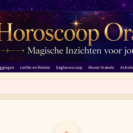
eggingen
Liefde en Relatie
Daghoroscoop
Mooie Orakels
Astrol
◈