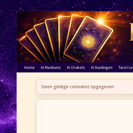
Home
AI Mediums
AI Orakels
AI Duidingen
Tarot L
Geen geldige consulent opgegeven