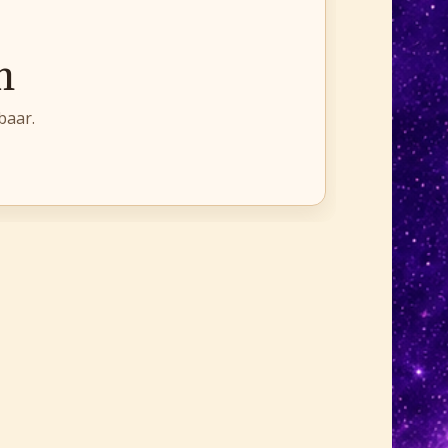
n
baar.