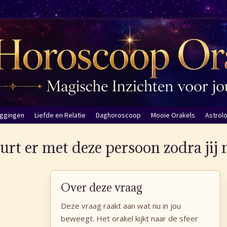
eggingen
Liefde en Relatie
Daghoroscoop
Mooie Orakels
Astrol
rt er met deze persoon zodra jij n
Over deze vraag
Deze vraag raakt aan wat nu in jou
beweegt. Het orakel kijkt naar de sfeer