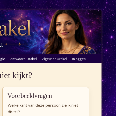
ogie
Antwoord Orakel
Zigeuner Orakel
Inloggen
iet kijkt?
Voorbeeldvragen
Welke kant van deze persoon zie ik niet
direct?