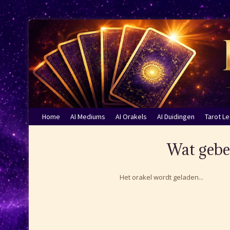
Home
AI Mediums
AI Orakels
AI Duidingen
Tarot L
Wat gebeu
Het orakel wordt geladen...