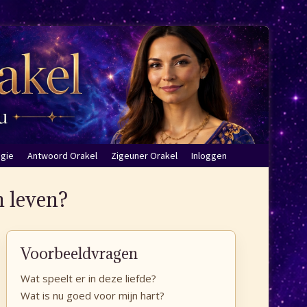
ogie
Antwoord Orakel
Zigeuner Orakel
Inloggen
n leven?
Voorbeeldvragen
Wat speelt er in deze liefde?
Wat is nu goed voor mijn hart?