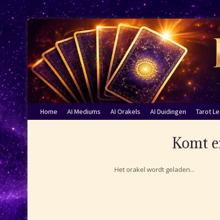
Home
AI Mediums
AI Orakels
AI Duidingen
Tarot L
Komt er
Het orakel wordt geladen...