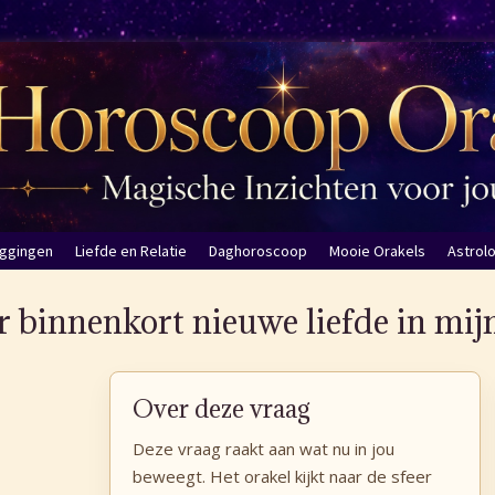
eggingen
Liefde en Relatie
Daghoroscoop
Mooie Orakels
Astrol
 binnenkort nieuwe liefde in mij
Over deze vraag
Deze vraag raakt aan wat nu in jou
beweegt. Het orakel kijkt naar de sfeer