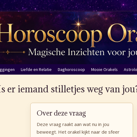
eggingen
Liefde en Relatie
Daghoroscoop
Mooie Orakels
Astrol
Is er iemand stilletjes weg van jou
Over deze vraag
Deze vraag raakt aan wat nu in jou
beweegt. Het orakel kijkt naar de sfeer