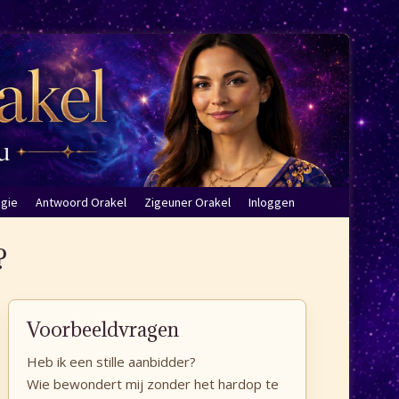
ogie
Antwoord Orakel
Zigeuner Orakel
Inloggen
?
Voorbeeldvragen
Heb ik een stille aanbidder?
Wie bewondert mij zonder het hardop te