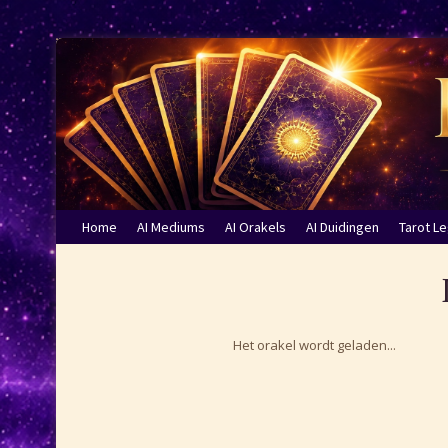
Home
AI Mediums
AI Orakels
AI Duidingen
Tarot L
Het orakel wordt geladen...