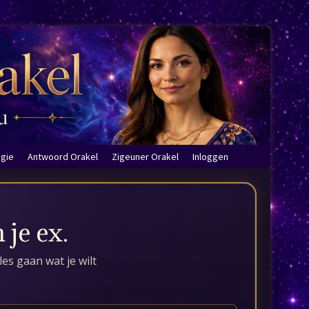
ogie
Antwoord Orakel
Zigeuner Orakel
Inloggen
 je ex.
les gaan wat je wilt