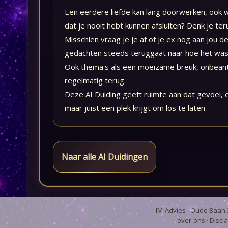
Een eerdere liefde kan lang doorwerken, ook wan
dat je nooit hebt kunnen afsluiten? Denk je 
Misschien vraag je je af of je ex nog aan jou de
gedachten steeds teruggaat naar hoe het was, t
Ook thema's als een moeizame breuk, onbeantwo
regelmatig terug.
Deze AI Duiding geeft ruimte aan dat gevoel, e
maar juist een plek krijgt om los te laten.
Naar alle AI Duidingen
IM-Advies
· Oude Baan 3
over-ons
·
Discl