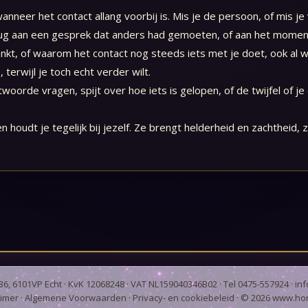
neer het contact allang voorbij is. Mis je de persoon, of mis je vo
terug aan een gesprek dat anders had gemoeten, of aan het momen
nkt, of waarom het contact nog steeds iets met je doet, ook al wil 
erwijl je toch echt verder wilt.
orde vragen, spijt over hoe iets is gelopen, of de twijfel of je
n houdt je tegelijk bij jezelf. Ze brengt helderheid en zachtheid
6, 6101VP Echt · KvK 12068248 · VAT NL159040346B02 · Tel 0475-557924 ·
in
aimer
·
Algemene Voorwaarden
·
Privacy- en cookiebeleid
· ©
2026
www.hor