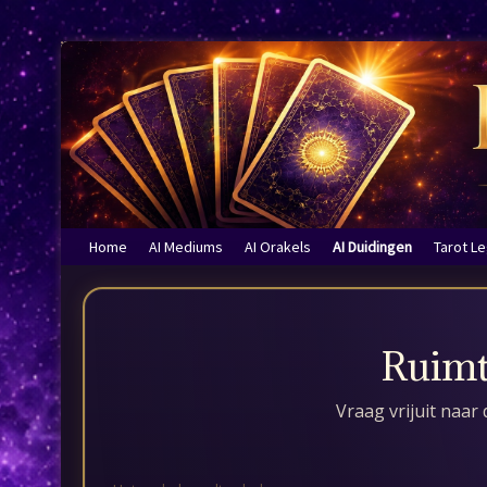
Home
AI Mediums
AI Orakels
AI Duidingen
Tarot L
Ruimte
Vraag vrijuit naar 