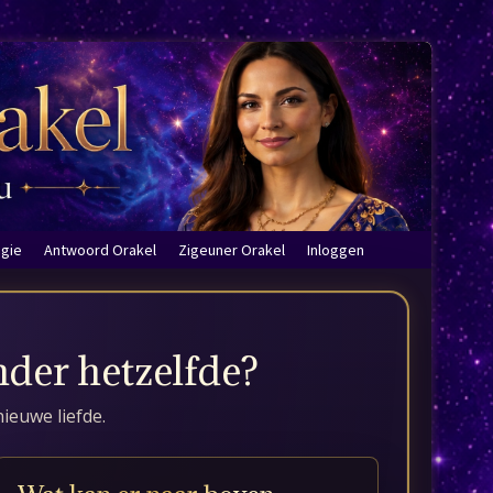
ogie
Antwoord Orakel
Zigeuner Orakel
Inloggen
ander hetzelfde?
ieuwe liefde.