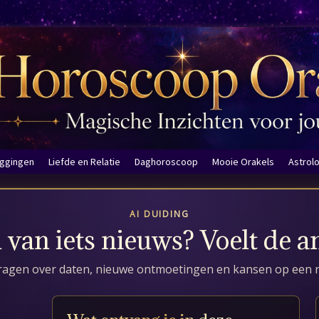
eggingen
Liefde en Relatie
Daghoroscoop
Mooie Orakels
Astrol
AI DUIDING
n van iets nieuws? Voelt de 
 vragen over daten, nieuwe ontmoetingen en kansen op een n