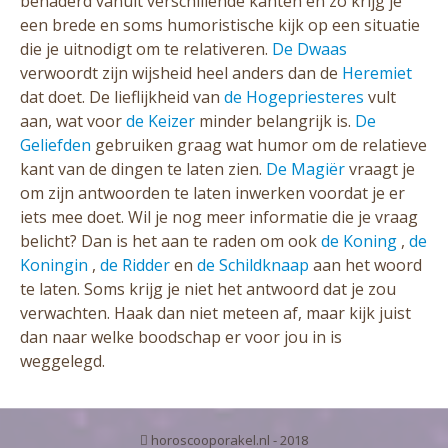
benaderd vanuit verschillende kanten en zo krijg je
een brede en soms humoristische kijk op een situatie
die je uitnodigt om te relativeren.
De Dwaas
verwoordt zijn wijsheid heel anders dan de
Heremiet
dat doet. De lieflijkheid van
de Hogepriesteres
vult
aan, wat voor
de Keizer
minder belangrijk is.
De
Geliefden
gebruiken graag wat humor om de relatieve
kant van de dingen te laten zien.
De Magiër
vraagt je
om zijn antwoorden te laten inwerken voordat je er
iets mee doet. Wil je nog meer informatie die je vraag
belicht? Dan is het aan te raden om ook
de Koning
,
de
Koningin
,
de Ridder
en
de Schildknaap
aan het woord
te laten. Soms krijg je niet het antwoord dat je zou
verwachten. Haak dan niet meteen af, maar kijk juist
dan naar welke boodschap er voor jou in is
weggelegd.
horoscooporakel.nl - 2018